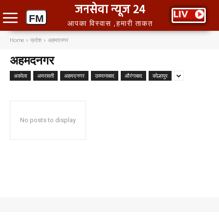
जनसेवा न्यूज 24
आपका विस्वास ,हमारी ताकत
Home
प्रदेश
अहमदनगर
अहमदनगर
अकोला
अमरावती
अहमदनगर
उस्मानाबाद
औरंगाबाद
कोल्हापुर
No posts to display